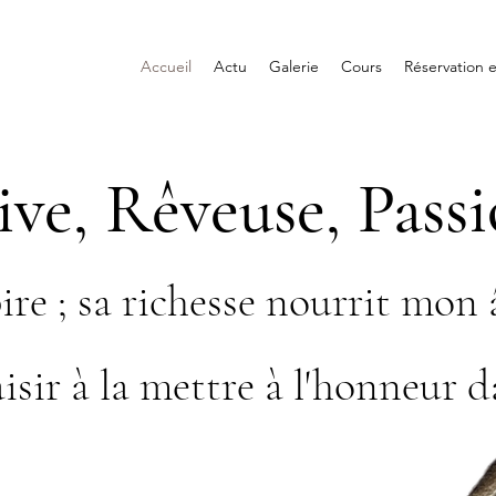
Accueil
Actu
Galerie
Cours
Réservation e
ive, Rêveuse, Pass
ire ; sa richesse nourrit mon 
isir à la mettre à l'honneur d