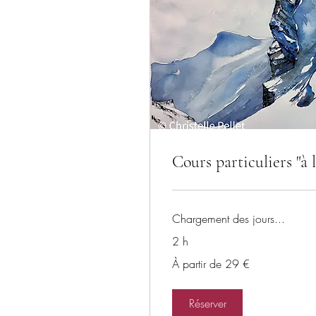
Cours particuliers "à l
Chargement des jours...
2 h
À
À partir de 29 €
partir
de
29
euros
Réserver